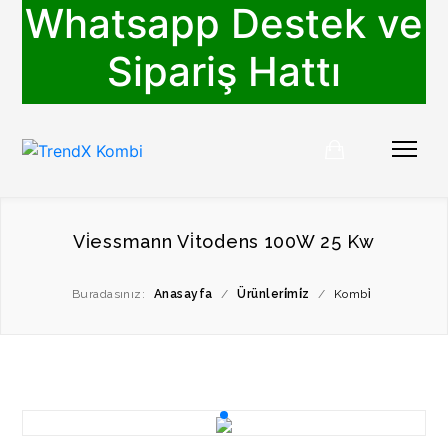
Whatsapp Destek ve
Sipariş Hattı
Vi̇essmann Vi̇todens 100W 25 Kw
Buradasınız:
Anasayfa
/
Ürünleri̇mi̇z
/
Kombi̇