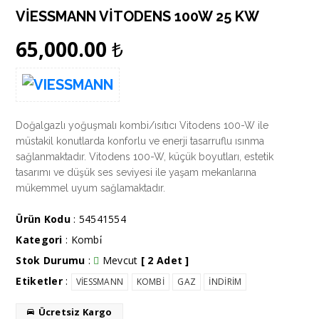
VİESSMANN VİTODENS 100W 25 KW
65,000.00
₺
Doğalgazlı yoğuşmalı kombi/ısıtıcı Vitodens 100-W ile
müstakil konutlarda konforlu ve enerji tasarruflu ısınma
sağlanmaktadır. Vitodens 100-W, küçük boyutları, estetik
tasarımı ve düşük ses seviyesi ile yaşam mekanlarına
mükemmel uyum sağlamaktadır.
Ürün Kodu
: 54541554
Kategori
:
Kombi̇
Stok Durumu
:
Mevcut
[ 2 Adet ]
Etiketler
:
VİESSMANN
KOMBİ
GAZ
İNDİRİM
Ücretsiz Kargo