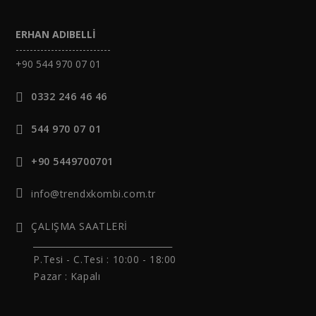
ERHAN ADIBELLİ
---------------------------
+90 544 970 07 01
0332 246 46 46
544 970 07 01
+90 5449700701
info@trendxkombi.com.tr
ÇALIŞMA SAATLERİ
______________________________
P.Tesi - C.Tesi :
10:00 - 18:00
Pazar : Kapalı