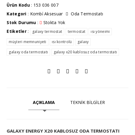
Ürün Kodu
: 153 036 007
Kategori
:
Kombi̇ Aksesuar
Oda Termostatı
Stok Durumu
:
Stokta Yok
Etiketler
:
galaxy termostat
termostat
ısı yöneimi
müşteri memnuniyeti
ısı kontrolü
galaxy
galaxy oda termostatı
galaxy x20 kablosuz oda termostatı
AÇIKLAMA
TEKNİK BİLGİLER
GALAXY ENERGY X20 KABLOSUZ ODA TERMOSTATI