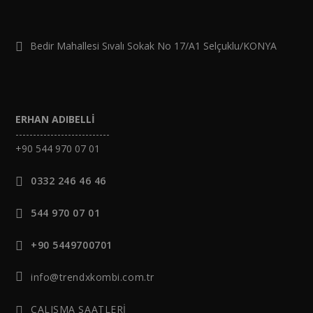
Bedir Mahallesi Sıvalı Sokak No 17/A1 Selçuklu/KONYA
ERHAN ADIBELLİ
---------------------------
+90 544 970 07 01
0332 246 46 46
544 970 07 01
+90 5449700701
info@trendxkombi.com.tr
ÇALIŞMA SAATLERİ