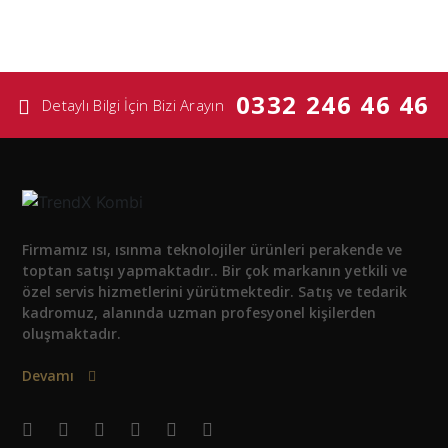
0332 246 46 46
Detaylı Bilgi İçin Bizi Arayın
Firmamız ısı, ısınma teknolojiler ürünleri perakende ve
toptan satışı yapmaktadır.. Bir çok markanın yetkili ve
özel servis hizmetlerini yürütmektedir. Satış ve tedarik
kadromuz, alanında uzman profesyonel kişilerden
oluşmaktadır.
Devamı