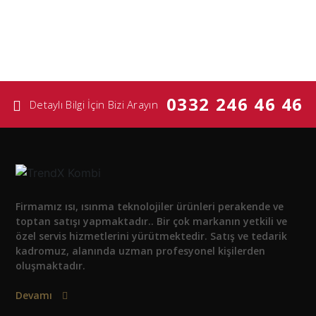
0332 246 46 46
Detaylı Bilgi İçin Bizi Arayın
Firmamız ısı, ısınma teknolojiler ürünleri perakende ve
toptan satışı yapmaktadır.. Bir çok markanın yetkili ve
özel servis hizmetlerini yürütmektedir. Satış ve tedarik
kadromuz, alanında uzman profesyonel kişilerden
oluşmaktadır.
Devamı