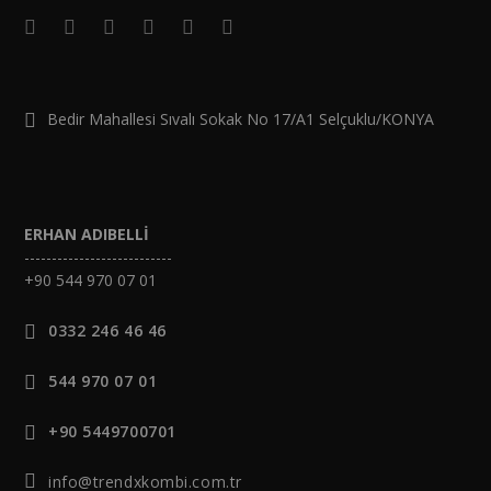
Bedir Mahallesi Sıvalı Sokak No 17/A1 Selçuklu/KONYA
ERHAN ADIBELLİ
---------------------------
+90 544 970 07 01
0332 246 46 46
544 970 07 01
+90 5449700701
info@trendxkombi.com.tr