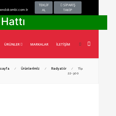
TEKLİF
SİPARİŞ
AL
TAKİP
rendxkombi.com.tr
Hattı
ÜRÜNLER
MARKALAR
İLETIŞIM
sayfa
/
Ürünleri̇mi̇z
/
Radyatör
/
Ti̇p
22-300