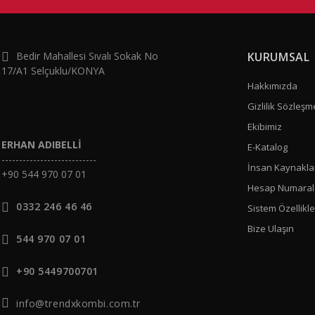
Bedir Mahallesi Sıvalı Sokak No
KURUMSAL
17/A1 Selçuklu/KONYA
Hakkımızda
Gizlilik Sözleşm
Ekibimiz
ERHAN ADIBELLİ
E-Katalog
---------------------------
İnsan Kaynakla
+90 544 970 07 01
Hesap Numaral
0332 246 46 46
Sistem Özellikle
Bize Ulaşın
544 970 07 01
+90 5449700701
info@trendxkombi.com.tr