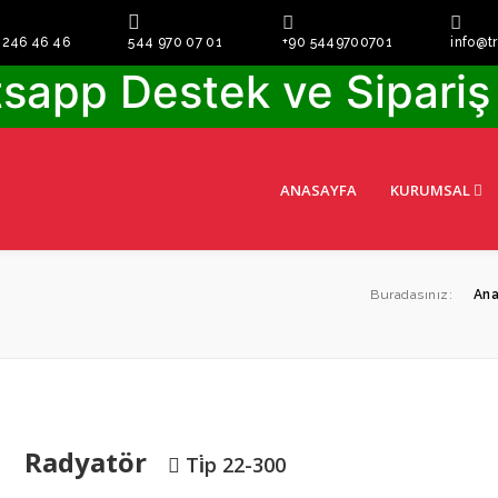
 246 46 46
+90 5449700701
info@t
544 970 07 01
sapp Destek ve Sipariş 
ANASAYFA
KURUMSAL
Buradasınız:
Ana
Radyatör
Ti̇p 22-300