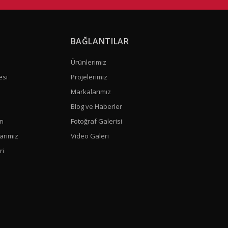
BAĞLANTILAR
Ürünlerimiz
esi
Projelerimiz
Markalarımız
Blog ve Haberler
rı
Fotoğraf Galerisi
arımız
Video Galeri
ri